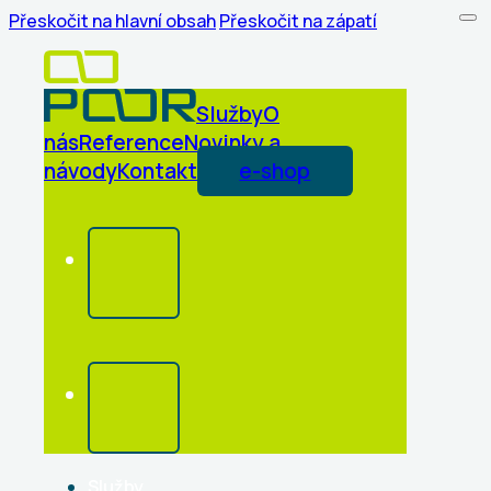
Přeskočit na hlavní obsah
Přeskočit na zápatí
Služby
O
nás
Reference
Novinky a
návody
Kontakt
e-shop
Služby