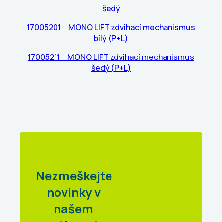
šedý
17005201 MONO LIFT zdvihací mechanismus
bílý (P+L)
17005211 MONO LIFT zdvihací mechanismus
šedý (P+L)
Nezmeškejte
novinky v
našem