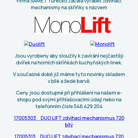
Firma SAMET Turecko začala vyrábět zdvihací
mechanismy na skříňky s názvem
Jsou vyrobeny aby sloužily k zavírání nejčastěji
dvířek na horních skříňkách kuchyňských linek.
V současné době již máme tyto novinky skladem
v bílé a šedé barvě.
Ceny jsou dostupné při přihlášení na našem e-
shopu pod svými přihlašovacími údaji nebo na
telefonním čísle 546 429 204
17005303 DUO LIFT zdvihací mechanismus 720
bílý
17005313 DUO LIFT zdvihací mechanismus 720