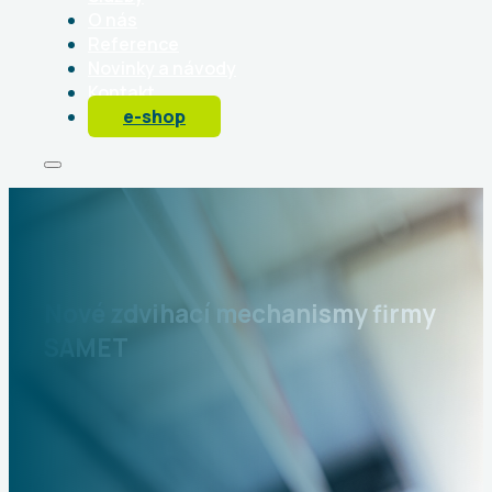
O nás
Reference
Novinky a návody
Kontakt
e-shop
Nové zdvihací mechanismy firmy
SAMET