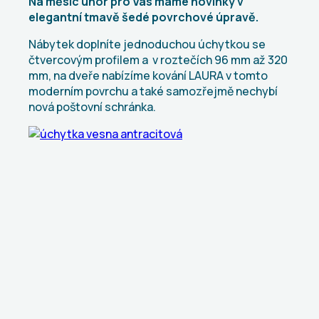
Na měsíc únor pro Vás máme novinky v
elegantní tmavě šedé povrchové úpravě.
Nábytek doplníte jednoduchou úchytkou se
čtvercovým profilem a v roztečích 96 mm až 320
mm, na dveře nabízíme kování LAURA v tomto
moderním povrchu a také samozřejmě nechybí
nová poštovní schránka.