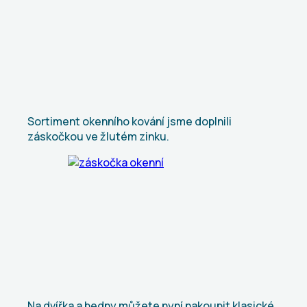
Sortiment okenního kování jsme doplnili
záskočkou ve žlutém zinku.
Na dvířka a bedny můžete nyní nakoupit klasické