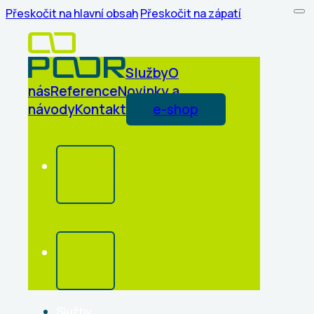
Přeskočit na hlavní obsah
Přeskočit na zápatí
Služby
O
nás
Reference
Novinky a
návody
Kontakt
e-shop
Služby