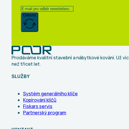
Odeslat
Prodáváme kvalitní stavební a nábytkové kování. Už ví
než třicet let.
SLUŽBY
Systém generálního klíče
Kopírování klíčů
Fiskars servis
Partnerský program