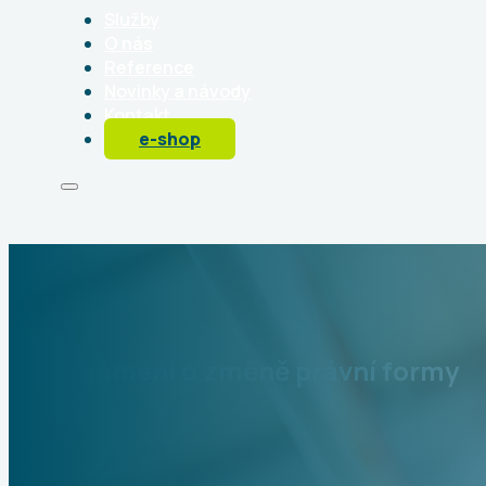
Služby
O nás
Reference
Novinky a návody
Kontakt
e-shop
Oznámení o změně právní formy