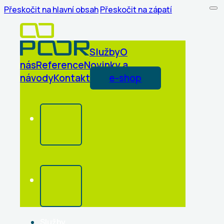
Přeskočit na hlavní obsah
Přeskočit na zápatí
Služby
O
nás
Reference
Novinky a
návody
Kontakt
e-shop
Služby