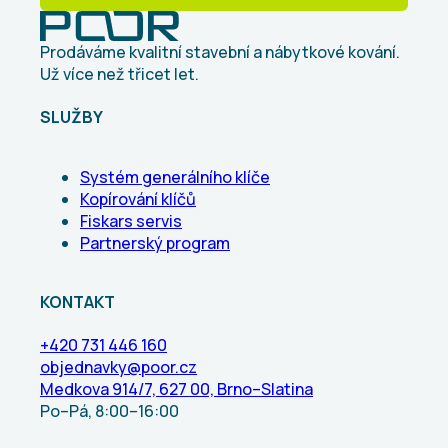
Prodáváme kvalitní stavební a nábytkové kování.
Už více než třicet let.
SLUŽBY
Systém generálního klíče
Kopírování klíčů
Fiskars servis
Partnerský program
KONTAKT
+420 731 446 160
objednavky@poor.cz
Medkova 914/7, 627 00, Brno–Slatina
Po–Pá, 8:00–16:00