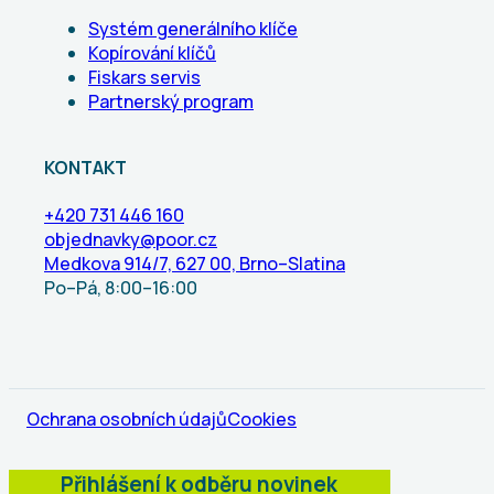
Systém generálního klíče
Kopírování klíčů
Fiskars servis
Partnerský program
KONTAKT
+420 731 446 160
objednavky@poor.cz
Medkova 914/7, 627 00, Brno–Slatina
Po–Pá, 8:00–16:00
Ochrana osobních údajů
Cookies
Přihlášení k odběru novinek