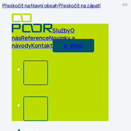
Přeskočit na hlavní obsah
Přeskočit na zápatí
Služby
O
nás
Reference
Novinky a
návody
Kontakt
e-shop
Služby