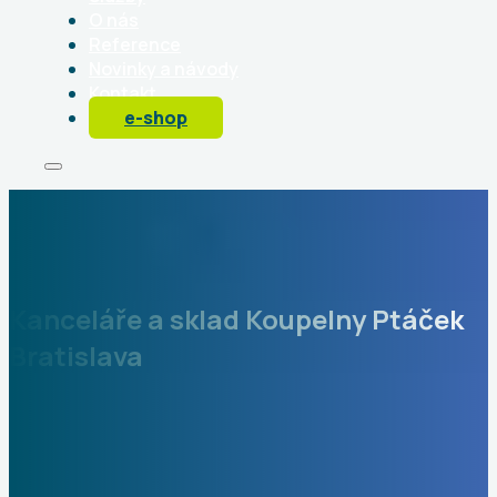
O nás
Reference
Novinky a návody
Kontakt
e-shop
Kanceláře a sklad Koupelny Ptáček
Bratislava