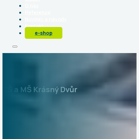
O nás
Reference
Novinky a návody
Kontakt
e-shop
ZŠ a MŠ Krásný Dvůr