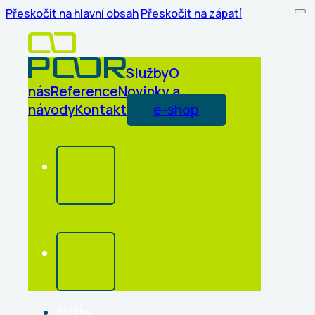
Přeskočit na hlavní obsah
Přeskočit na zápatí
Služby
O
nás
Reference
Novinky a
návody
Kontakt
e-shop
Služby