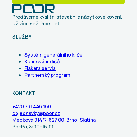
Prodáváme kvalitní stavební a nábytkové kování.
Už více než třicet let.
SLUŽBY
Systém generálního klíče
Kopírování klíčů
Fiskars servis
Partnerský program
KONTAKT
+420 731 446 160
objednavky@poor.cz
Medkova 914/7, 627 00, Brno–Slatina
Po–Pá, 8:00–16:00