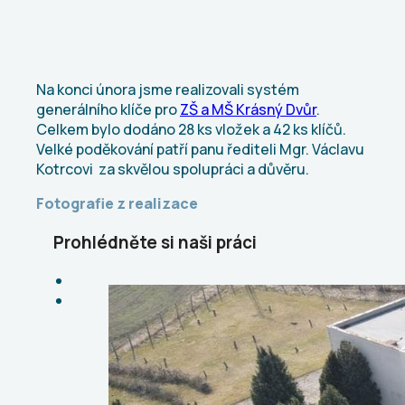
Na konci února jsme realizovali systém
generálního klíče pro
ZŠ a MŠ Krásný Dvůr
.
Celkem bylo dodáno 28 ks vložek a 42 ks klíčů.
Velké poděkování patří panu řediteli Mgr. Václavu
Kotrcovi za skvělou spolupráci a důvěru.
Fotografie z realizace
Prohlédněte si naši práci