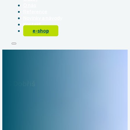
O nás
Reference
Novinky a návody
Kontakt
e-shop
ZŠ Dobříš