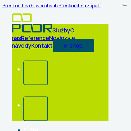
Přeskočit na hlavní obsah
Přeskočit na zápatí
Služby
O
nás
Reference
Novinky a
návody
Kontakt
e-shop
Služby