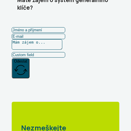
Máte zájem o systém generálního
klíče?
Odeslat
Nezmeškejte