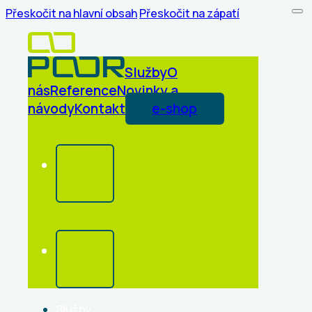
Přeskočit na hlavní obsah
Přeskočit na zápatí
Služby
O
nás
Reference
Novinky a
návody
Kontakt
e-shop
Služby