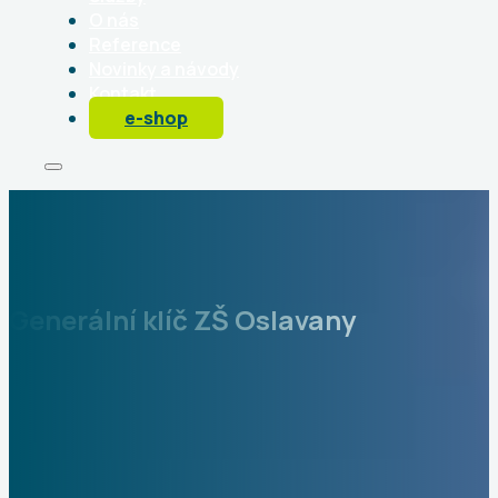
O nás
Reference
Novinky a návody
Kontakt
e-shop
Generální klíč ZŠ Oslavany