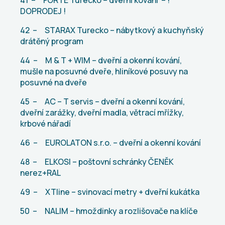
DOPRODEJ !
42 – STARAX Turecko – nábytkový a kuchyňský
drátěný program
44 – M & T + WIM – dveřní a okenní kování,
mušle na posuvné dveře, hliníkové posuvy na
posuvné na dveře
45 – AC – T servis – dveřní a okenní kování,
dveřní zarážky, dveřní madla, větrací mřížky,
krbové nářadí
46 – EUROLATON s.r.o. – dveřní a okenní kování
48 – ELKOSI – poštovní schránky ČENĚK
nerez+RAL
49 –
XTline – svinovací metry + dveřní kukátka
50 – NALIM – hmoždinky a rozlišovače na klíče