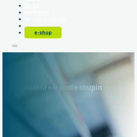
O nás
Reference
Novinky a návody
Kontakt
e-shop
Seznam firem podle skupin