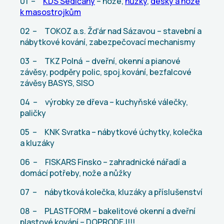
01 –
KDS Sedlčany
– nože,
nůžky
,
desky a nože
k masostrojkům
02 – TOKOZ a.s. Žďár nad Sázavou – stavební a
nábytkové kování, zabezpečovací mechanismy
03 – TKZ Polná – dveřní, okenní a pianové
závěsy, podpěry polic, spoj.kování, bezfalcové
závěsy BASYS, SISO
04 – výrobky ze dřeva – kuchyňské válečky,
paličky
05 – KNK Svratka – nábytkové úchytky, kolečka
a kluzáky
06 – FISKARS Finsko – zahradnické nářadí a
domácí potřeby, nože a nůžky
07 – nábytková kolečka, kluzáky a příslušenství
08 – PLASTFORM – bakelitové okenní a dveřní
plastové kování – DOPRODEJ!!!