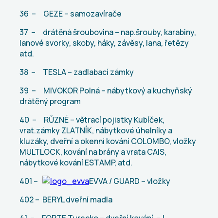
36 – GEZE – samozavírače
37 – drátěná šroubovina – nap.šrouby, karabiny,
lanové svorky, skoby, háky, závěsy, lana, řetězy
atd.
38 – TESLA – zadlabací zámky
39 – MIVOKOR Polná – nábytkový a kuchyňský
drátěný program
40 – RŮZNÉ – větrací pojistky Kubíček,
vrat.zámky ZLATNÍK, nábytkové úhelníky a
kluzáky, dveřní a okenní kování COLOMBO, vložky
MULTLOCK, kování na brány a vrata CAIS,
nábytkové kování ESTAMP, atd.
401 –
EVVA / GUARD – vložky
402 – BERYL dveřní madla
41 – FORTE Turecko – dveřní kování – !