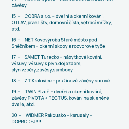
závěsy
15 – COBRA s.r.o. – dveřní a okenní kování,
OTLAV, prah.lišty, domovní čísla, větrací mřížky,
atd.
16 – NET Kovovýroba Staré město pod
Sněžníkem – okenní skoby a rozvorové tyče
17 – SAMET Turecko – nábytkové kování,
výsuvy, výsuvy s plyn.dojezdem,
plyn.vzpěry,závěsy,samboxy
18 – ZT Kralovice – pružinové závěsy surové
19 – TWIN Plzeň – dveřní a okenní kování,
závěsy PIVOTA + TECTUS, kování na skleněné
dveře, atd.
20 – WIDMER Rakousko – karusely –
DOPRODEJ!!!!