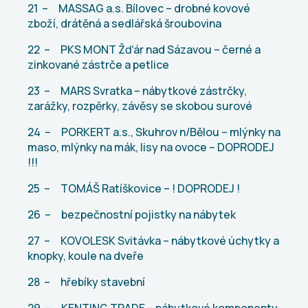
21 – MASSAG a.s. Bílovec – drobné kovové
zboží, drátěná a sedlářská šroubovina
22 – PKS MONT Žďár nad Sázavou – černé a
zinkované zástrče a petlice
23 – MARS Svratka – nábytkové zástrčky,
zarážky, rozpěrky, závěsy se skobou surové
24 – PORKERT a.s., Skuhrov n/Bělou – mlýnky na
maso, mlýnky na mák, lisy na ovoce – DOPRODEJ
!!!
25 – TOMÁŠ Ratíškovice – ! DOPRODEJ !
26 – bezpečnostní pojistky na nábytek
27 – KOVOLESK Svitávka – nábytkové úchytky a
knopky, koule na dveře
28 – hřebíky stavební
29 – KENTING TRADE – nábytkové komponenty