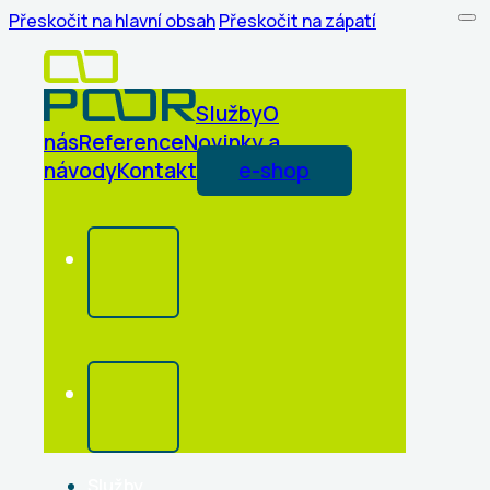
Přeskočit na hlavní obsah
Přeskočit na zápatí
Služby
O
nás
Reference
Novinky a
návody
Kontakt
e-shop
Služby