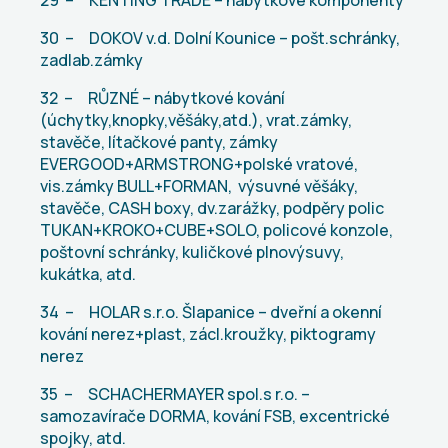
30 – DOKOV v.d. Dolní Kounice – pošt.schránky,
zadlab.zámky
32 – RŮZNÉ – nábytkové kování
(úchytky,knopky,věšáky,atd.), vrat.zámky,
stavěče, lítačkové panty, zámky
EVERGOOD+ARMSTRONG+polské vratové,
vis.zámky BULL+FORMAN, výsuvné věšáky,
stavěče, CASH boxy, dv.zarážky, podpěry polic
TUKAN+KROKO+CUBE+SOLO, policové konzole,
poštovní schránky, kuličkové plnovýsuvy,
kukátka, atd.
34 – HOLAR s.r.o. Šlapanice – dveřní a okenní
kování nerez+plast, zácl.kroužky, piktogramy
nerez
35 – SCHACHERMAYER spol.s r.o. –
samozavírače DORMA, kování FSB, excentrické
spojky, atd.