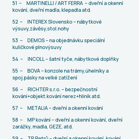
51 – MARTINELLI / ART FERRA – dveřní a okenní
kování, dveřní madla, klepadla atd.
52 – INTEREX Slovensko – nábytkové
výsuvy,závěsy,stol.nohy
53 – DEMOS – na objednávku speciální
kuličkové plnovýsuvy
54 – INCOLL – šatní tyče, nábytkové doplňky
55 – BOVA – konzole na trámy,úhelníky a
spoj.pásky na velké zatížení
56 – RICHTER s.r.o. – bezpečnostní
kování+objekt.kování nerez+hliník atd.
57 – METALIA – dveřní a okenní kování
58 – MP kování – dveřní a okenní kování, dveřní
zarážky, madla, GEZE, atd.
59 – TP Petrů – dveřní a okenní kování, kování