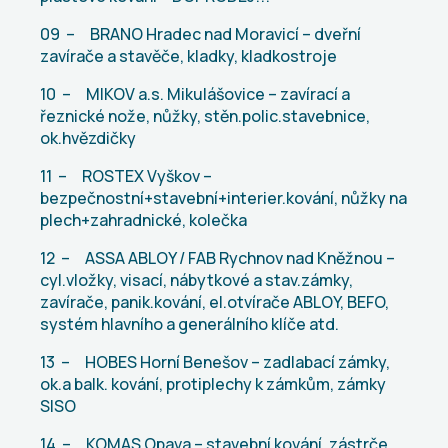
09 – BRANO Hradec nad Moravicí – dveřní
zavírače a stavěče, kladky, kladkostroje
10 – MIKOV a.s. Mikulášovice – zavírací a
řeznické nože, nůžky, stěn.polic.stavebnice,
ok.hvězdičky
11 – ROSTEX Vyškov –
bezpečnostní+stavební+interier.kování, nůžky na
plech+zahradnické, kolečka
12 – ASSA ABLOY / FAB Rychnov nad Kněžnou –
cyl.vložky, visací, nábytkové a stav.zámky,
zavírače, panik.kování, el.otvírače ABLOY, BEFO,
systém hlavního a generálního klíče atd.
13 – HOBES Horní Benešov – zadlabací zámky,
ok.a balk. kování, protiplechy k zámkům, zámky
SISO
14 – KOMAS Opava – stavební kování, zástrče,